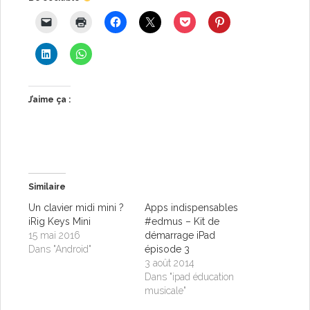
J’aime ça :
Similaire
Un clavier midi mini ?
Apps indispensables
iRig Keys Mini
#edmus – Kit de
15 mai 2016
démarrage iPad
Dans "Android"
épisode 3
3 août 2014
Dans "ipad éducation
musicale"