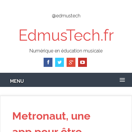
Skip
to
@edmustech
main
content
EdmusTech.fr
Numérique en éducation musicale
MENU
Metronaut, une
app pour être