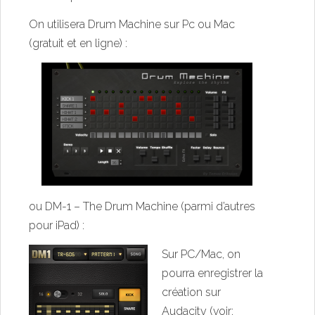
On utilisera
Drum Machine
sur Pc ou Mac
(gratuit et en ligne) :
ou
DM-1 – The Drum Machine
(parmi d’autres
pour iPad) :
Sur PC/Mac, on
pourra enregistrer la
création sur
Audacity (voir: