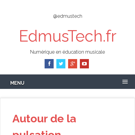
Skip
to
@edmustech
main
content
EdmusTech.fr
Numérique en éducation musicale
MENU
Autour de la
pulsation