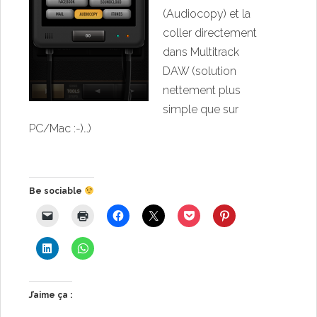
(Audiocopy) et la
coller directement
dans Multitrack
DAW (solution
nettement plus
simple que sur
PC/Mac :-)…)
Be sociable
J’aime ça :