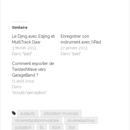
Similaire
Le Djing avec Edjing et
Enregistrer son
MultiTrack Daw
instrument avec l’iPad
3 février 2013
27 janvier 2013
Dans "Ipad"
Dans "Ipad"
Comment exporter de
TwistedWave vers
GarageBand ?
11 août 2014
Dans
"écoute/perception"
audacity
education musicale
oliviereducationmusicale
oliviereducmus
pulsation
tic
ticce
tice