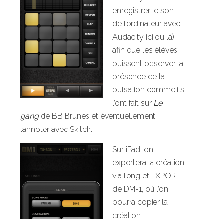
enregistrer le son
de l’ordinateur avec
Audacity
ici
ou
là
)
afin que les élèves
puissent observer la
présence de la
pulsation comme ils
l’ont fait sur
Le
gang
de BB Brunes et éventuellement
l’annoter avec Skitch.
Sur iPad, on
exportera la création
via l’onglet EXPORT
de DM-1, où l’on
pourra copier la
création