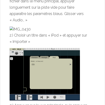
fichier dans le menu principal, appuyer
longuement sur la piste vide pour faire
apparaître les paramètres bleus. Glisser vers
« Audio… »
2.) Choisir un titre dans « iPod » et appuyer sur
« Importer »