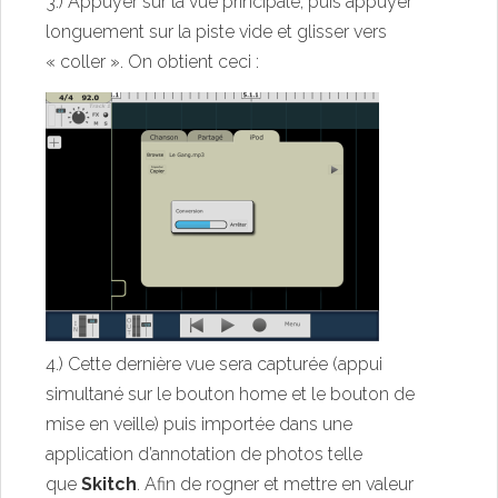
3.) Appuyer sur la vue principale, puis appuyer
longuement sur la piste vide et glisser vers
« coller ». On obtient ceci :
4.) Cette dernière vue sera capturée (appui
simultané sur le bouton home et le bouton de
mise en veille) puis importée dans une
application d’annotation de photos telle
que
Skitch
. Afin de rogner et mettre en valeur