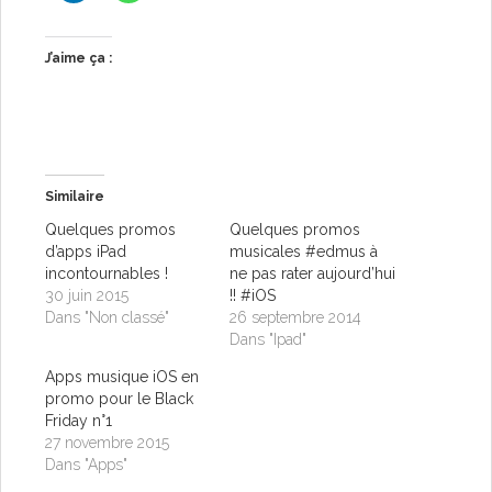
J’aime ça :
Similaire
Quelques promos
Quelques promos
d’apps iPad
musicales #edmus à
incontournables !
ne pas rater aujourd’hui
30 juin 2015
!! #iOS
Dans "Non classé"
26 septembre 2014
Dans "Ipad"
Apps musique iOS en
promo pour le Black
Friday n°1
27 novembre 2015
Dans "Apps"