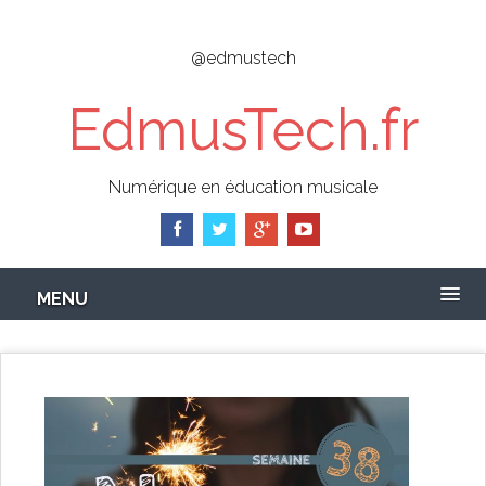
Skip
to
@edmustech
main
content
EdmusTech.fr
Numérique en éducation musicale
MENU