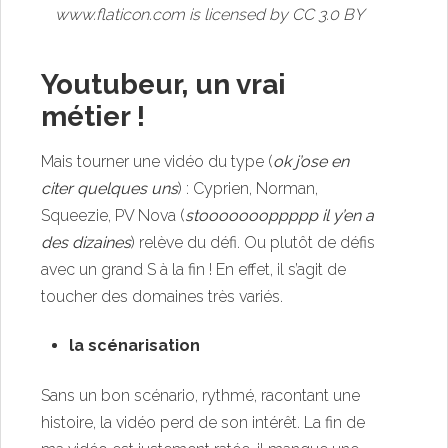
www.flaticon.com
is licensed by
CC 3.0 BY
Youtubeur, un vrai
métier !
Mais tourner une vidéo du type (
ok j’ose en
citer quelques uns
) : Cyprien, Norman,
Squeezie, PV Nova (
stoooooooppppp il y’en a
des dizaines
) relève du défi. Ou plutôt de défis
avec un grand S à la fin ! En effet, il s’agit de
toucher des domaines très variés.
la scénarisation
Sans un bon scénario, rythmé, racontant une
histoire, la vidéo perd de son intérêt. La fin de