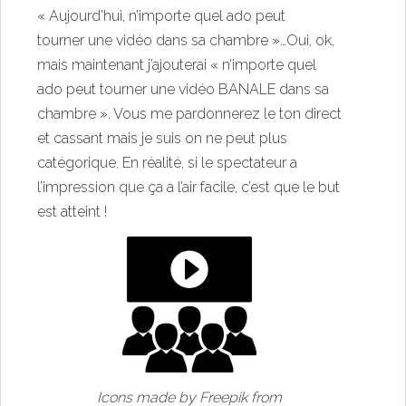
« Aujourd’hui, n’importe quel ado peut
tourner une vidéo dans sa chambre »…Oui, ok,
mais maintenant j’ajouterai « n’importe quel
ado peut tourner une vidéo BANALE dans sa
chambre ». Vous me pardonnerez le ton direct
et cassant mais je suis on ne peut plus
catégorique. En réalité, si le spectateur a
l’impression que ça a l’air facile, c’est que le but
est atteint !
Icons made by
Freepik
from