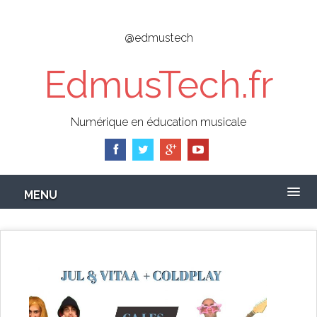
Skip
to
@edmustech
main
content
EdmusTech.fr
Numérique en éducation musicale
MENU