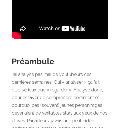
Préambule
J’ai analysé pas mal de youtubeurs ces
dernières semaines. Oui « analyser » ça fait
plus sérieux que « regarder ». Analysé donc,
pour essayer de comprendre comment et
pourquoi ces (souvent) jeunes personnages
devenaient de véritables stars aux yeux de nos
élèves. Par ailleurs, j’avais une petite idée